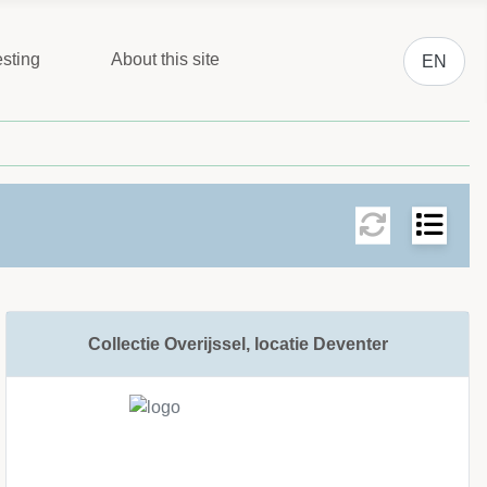
Select you
sting
About this site
EN
ms per page.
Collectie Overijssel, locatie Deventer