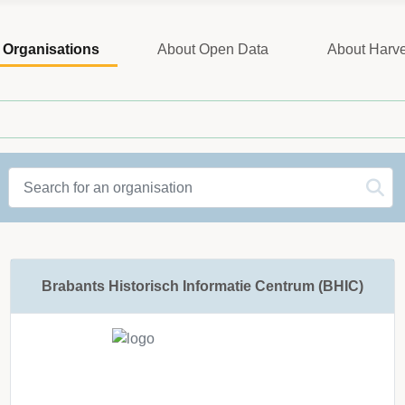
Organisations
About Open Data
About Harve
Organisations label
Sorting:
Select number of ite
Brabants Historisch Informatie Centrum (BHIC)