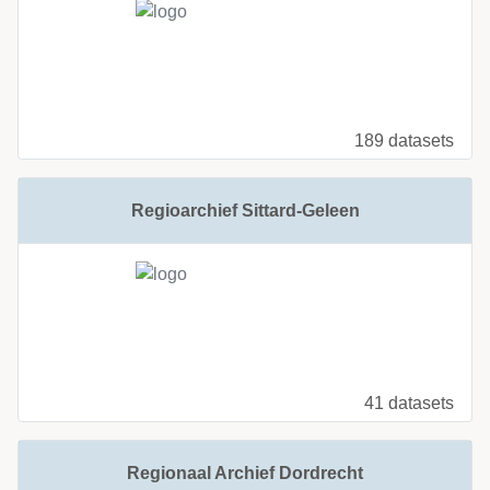
189 datasets
Regioarchief Sittard-Geleen
41 datasets
Regionaal Archief Dordrecht