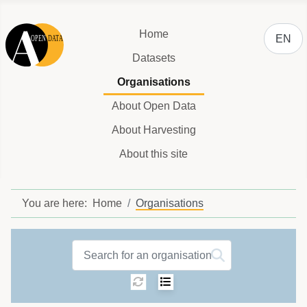
Select y
Home
EN
Datasets
Organisations
About Open Data
About Harvesting
About this site
You are here:
Home
Organisations
Organisations label
Sorting:
Select number of ite