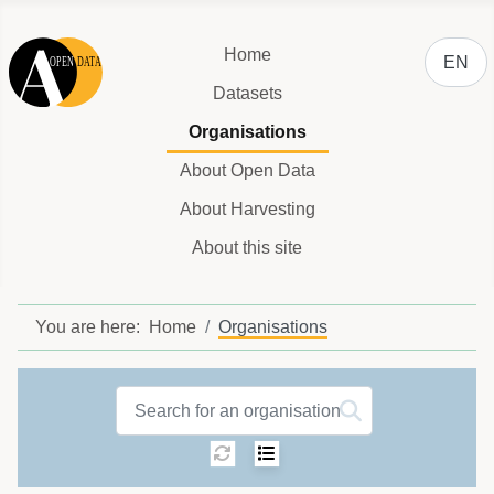
Select y
Home
EN
Datasets
Organisations
About Open Data
About Harvesting
About this site
You are here:
Home
Organisations
Organisations label
Sorting:
Select number of ite