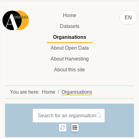
Select y
Home
EN
Datasets
Organisations
About Open Data
About Harvesting
About this site
You are here:
Home
Organisations
Organisations label
Sorting:
Select number of ite