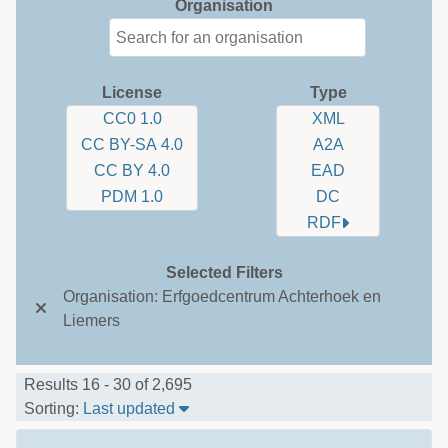
Organisation
License
Type
CC0 1.0
XML
CC BY-SA 4.0
A2A
CC BY 4.0
EAD
PDM 1.0
DC
RDF
Selected Filters
Organisation: Erfgoedcentrum Achterhoek en
Liemers
Results 16 - 30 of 2,695
Sort Table By: Last updated
Sorting:
Last updated