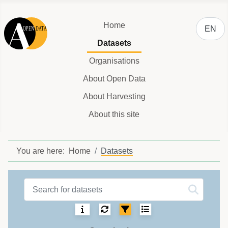
Select y
Home
EN
Datasets
Organisations
About Open Data
About Harvesting
About this site
You are here:
Home
Datasets
Datasets label
Sorting:
Select number of ite