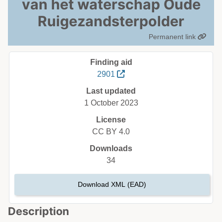
van het waterschap Oude
Ruigezandsterpolder
Permanent link
Finding aid
2901
Last updated
1 October 2023
License
CC BY 4.0
Downloads
34
Download XML (EAD)
Description