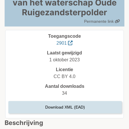
van het waterschap Oude
Ruigezandsterpolder
Permanente link
Toegangscode
2901
Laatst gewijzigd
1 oktober 2023
Licentie
CC BY 4.0
Aantal downloads
34
Download XML (EAD)
Beschrijving