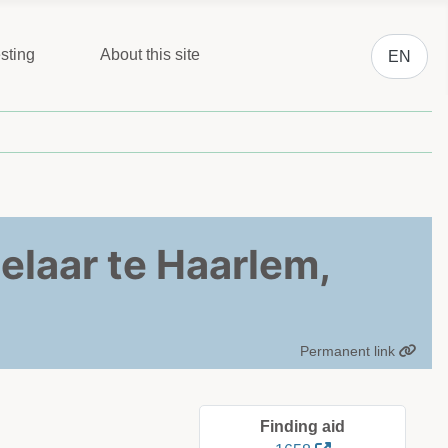
Select you
sting
About this site
EN
elaar te Haarlem,
Permanent link
Finding aid