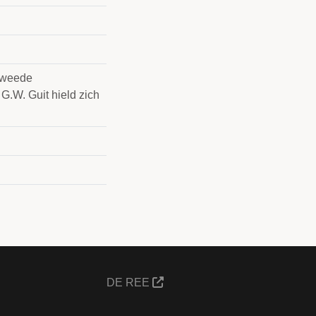
 Tweede
G.W. Guit hield zich
DE REE