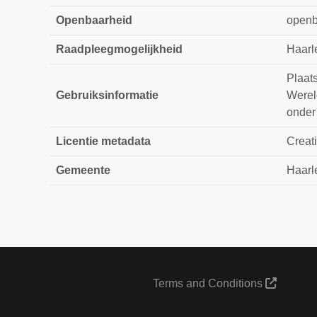
Openbaarheid
openb
Raadpleegmogelijkheid
Haarl
Plaats
Gebruiksinformatie
Werel
onder
Licentie metadata
Creat
Gemeente
Haar
Terms and Conditions