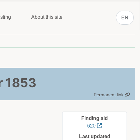
Select you
sting
About this site
EN
r 1853
Permanent link
Finding aid
620
Last updated