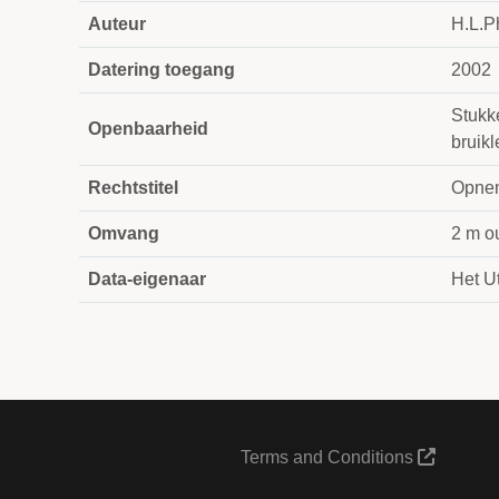
Auteur
H.L.P
Datering toegang
2002
Stukke
Openbaarheid
bruik
Rechtstitel
Opnem
Omvang
2 m o
Data-eigenaar
Het Ut
Terms and Conditions