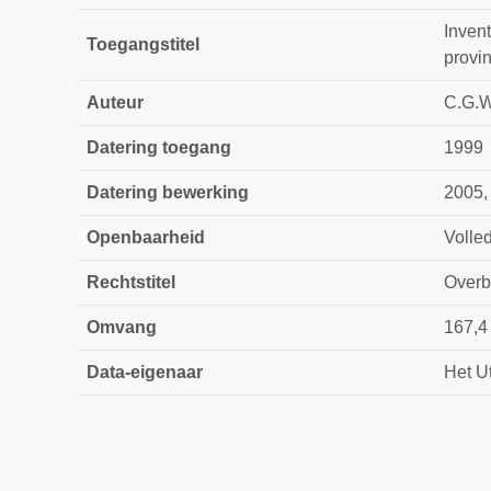
Inven
Toegangstitel
provi
Auteur
C.G.W
Datering toegang
1999
Datering bewerking
2005,
Openbaarheid
Volle
Rechtstitel
Overb
Omvang
167,4
Data-eigenaar
Het Ut