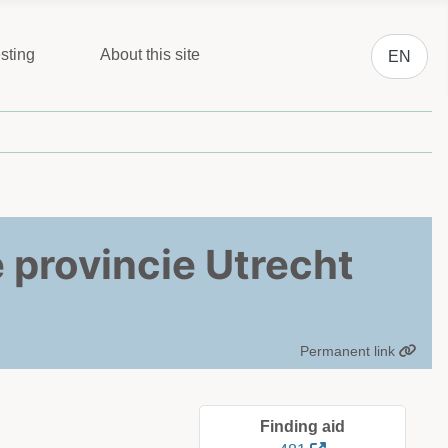
Select you
sting
About this site
EN
 provincie Utrecht
Permanent link
Finding aid