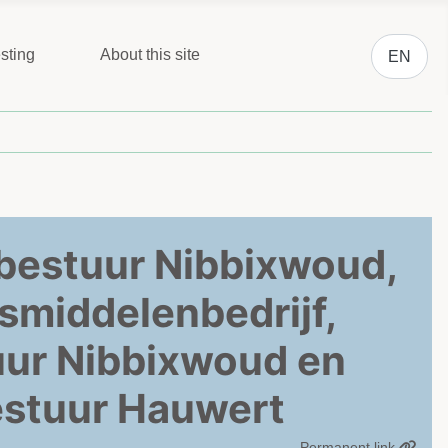
Select you
sting
About this site
EN
bestuur Nibbixwoud,
nsmiddelenbedrijf,
uur Nibbixwoud en
estuur Hauwert
Permanent link