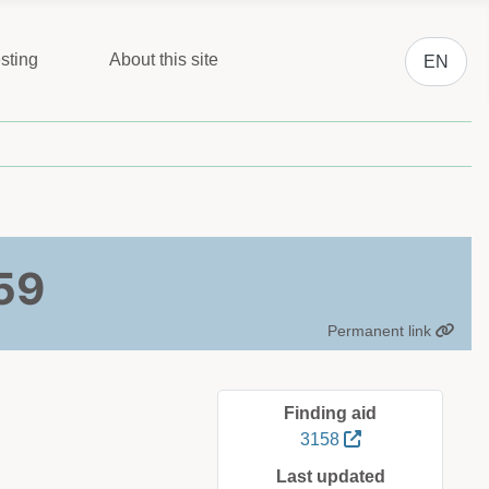
Select you
sting
About this site
EN
59
Permanent link
Finding aid
3158
Last updated