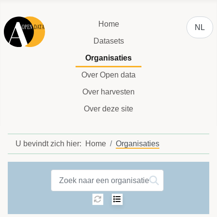
Selecteer
Home
NL
Datasets
Organisaties
Over Open data
Over harvesten
Over deze site
U bevindt zich hier:
Home
Organisaties
Organisations label
Sortering:
Selecteer het aantal 