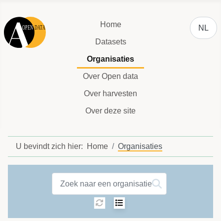
Selecteer
Home
NL
Datasets
Organisaties
Over Open data
Over harvesten
Over deze site
U bevindt zich hier:
Home
Organisaties
Organisations label
Sortering:
Selecteer het aantal 