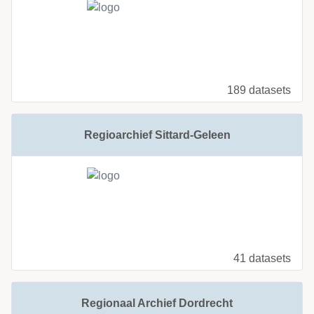
189 datasets
Regioarchief Sittard-Geleen
41 datasets
Regionaal Archief Dordrecht