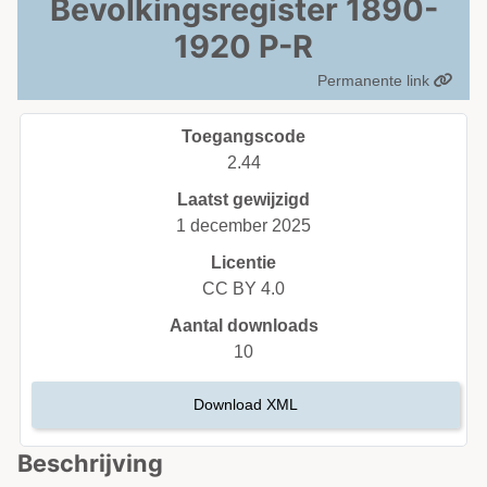
Bevolkingsregister 1890-
1920 P-R
Permanente link
Toegangscode
2.44
Laatst gewijzigd
1 december 2025
Licentie
CC BY 4.0
Aantal downloads
10
Download XML
Beschrijving