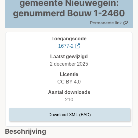
gemeente Nieuwegein:
genummerd Bouw 1-2460
Permanente link
Toegangscode
1677-2
Laatst gewijzigd
2 december 2025
Licentie
CC BY 4.0
Aantal downloads
210
Download XML (EAD)
Beschrijving