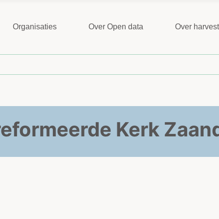
Organisaties
Over Open data
Over harves
eformeerde Kerk Zaa