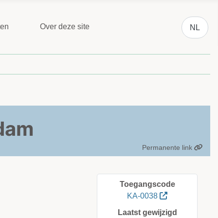
Selecteer 
ten
Over deze site
NL
ndam
Permanente link
Toegangscode
KA-0038
Laatst gewijzigd