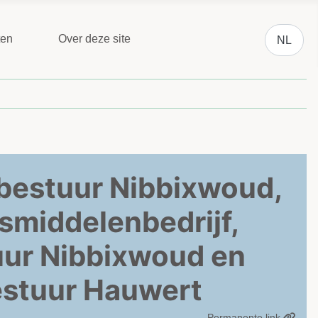
Selecteer 
ten
Over deze site
NL
bestuur Nibbixwoud,
nsmiddelenbedrijf,
uur Nibbixwoud en
estuur Hauwert
Permanente link