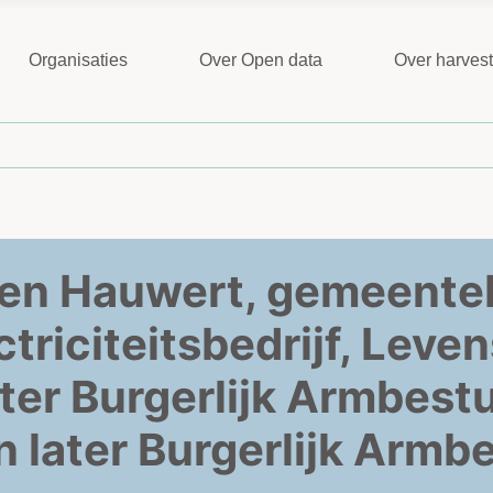
Organisaties
Over Open data
Over harves
en Hauwert, gemeente
triciteitsbedrijf, Leve
er Burgerlijk Armbest
later Burgerlijk Armb