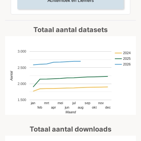
Achterhoek en Liemers
Totaal aantal datasets
3.000
2024
2025
2026
2.500
Aantal
2.000
1.500
jan
mrt
mei
jul
sep
nov
feb
apr
jun
aug
okt
dec
Maand
Totaal aantal downloads