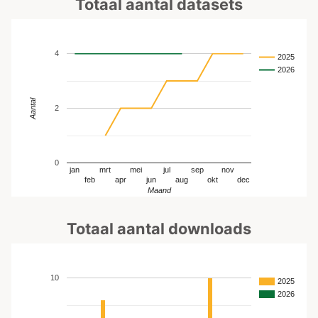
Totaal aantal datasets
4
2025
2026
Aantal
2
0
jan
mrt
mei
jul
sep
nov
feb
apr
jun
aug
okt
dec
Maand
Totaal aantal downloads
10
2025
2026