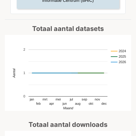
Informatie Centrum (BHIC)
Totaal aantal datasets
2
2024
2025
2026
Aantal
1
0
jan
mrt
mei
jul
sep
nov
feb
apr
jun
aug
okt
dec
Maand
Totaal aantal downloads