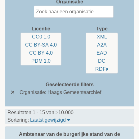
Organisatie
Licentie
Type
CC0 1.0
XML
CC BY-SA 4.0
A2A
CC BY 4.0
EAD
PDM 1.0
DC
RDF
Geselecteerde filters
Organisatie: Haags Gemeentearchief
Resultaten 1 - 15 van >10.000
Sorteer tabel op: Laatst gewijzi
Sortering:
Laatst gewijzigd
Ambtenaar van de burgerlijke stand van de