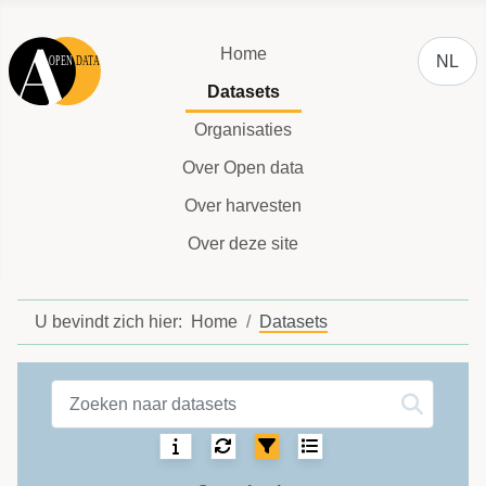
Selecteer
Home
NL
Datasets
Organisaties
Over Open data
Over harvesten
Over deze site
U bevindt zich hier:
Home
Datasets
Datasets label
Sortering:
Selecteer het aantal 