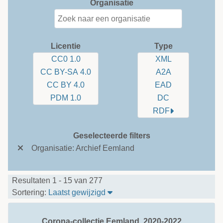
Organisatie
Licentie
Type
CC0 1.0
XML
CC BY-SA 4.0
A2A
CC BY 4.0
EAD
PDM 1.0
DC
RDF
Geselecteerde filters
Organisatie: Archief Eemland
Resultaten 1 - 15 van 277
Sorteer tabel op: Laatst gewijzi
Sortering:
Laatst gewijzigd
Corona-collectie Eemland, 2020-2022