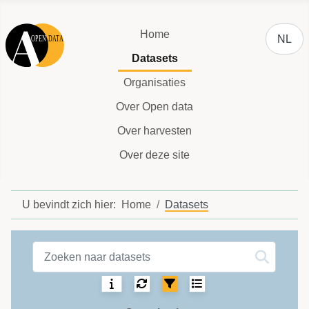
Selecteer
Home
NL
Datasets
Organisaties
Over Open data
Over harvesten
Over deze site
U bevindt zich hier:
Home
Datasets
Datasets label
Sortering:
Selecteer het aantal 