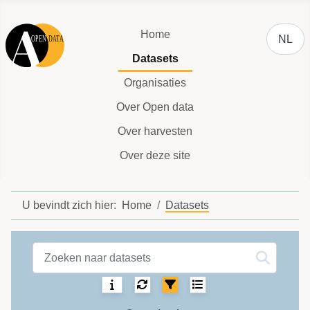
Selecteer
Home
NL
Datasets
Organisaties
Over Open data
Over harvesten
Over deze site
U bevindt zich hier:
Home
Datasets
Datasets label
Sortering:
Selecteer het aantal 