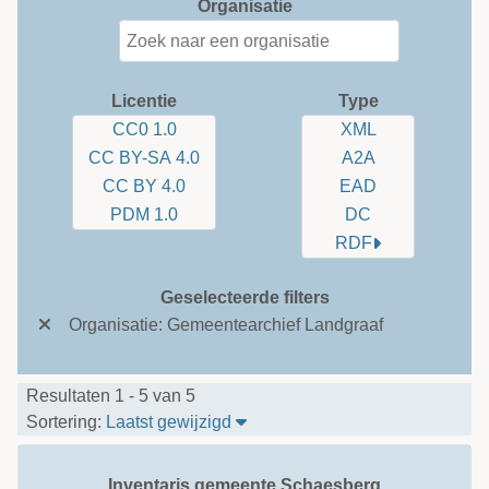
Organisatie
Licentie
Type
CC0 1.0
XML
CC BY-SA 4.0
A2A
CC BY 4.0
EAD
PDM 1.0
DC
RDF
Geselecteerde filters
Organisatie: Gemeentearchief Landgraaf
Resultaten 1 - 5 van 5
Sorteer tabel op: Laatst gewijzi
Sortering:
Laatst gewijzigd
Inventaris gemeente Schaesberg