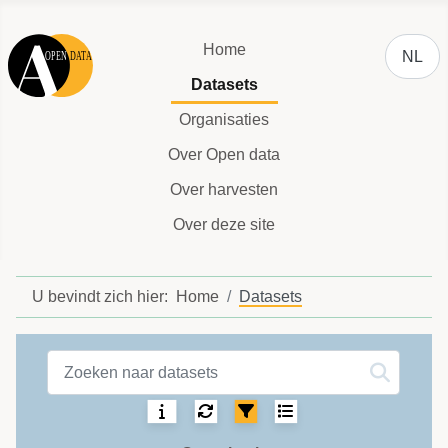
Selecteer
Home
NL
Datasets
Organisaties
Over Open data
Over harvesten
Over deze site
U bevindt zich hier:
Home
Datasets
Datasets label
Sortering:
Selecteer het aantal 