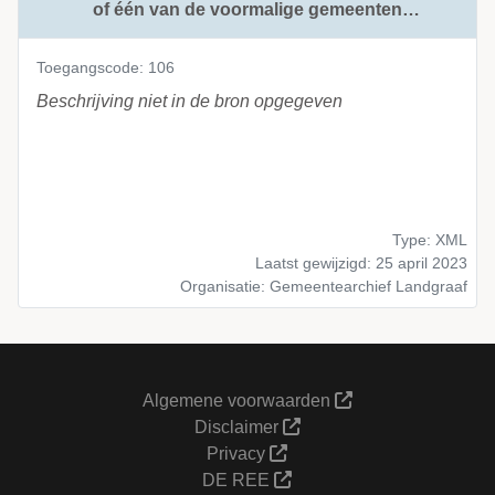
of één van de voormalige gemeenten
Nieuwenhagen
Toegangscode: 106
Beschrijving niet in de bron opgegeven
Type: XML
Laatst gewijzigd: 25 april 2023
Organisatie: Gemeentearchief Landgraaf
Algemene voorwaarden
Disclaimer
Privacy
DE REE