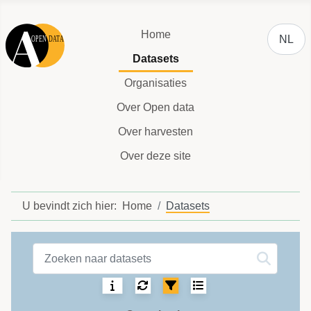
Selecteer
Home
NL
Datasets
Organisaties
Over Open data
Over harvesten
Over deze site
U bevindt zich hier:
Home
Datasets
Datasets label
Sortering:
Selecteer het aantal 