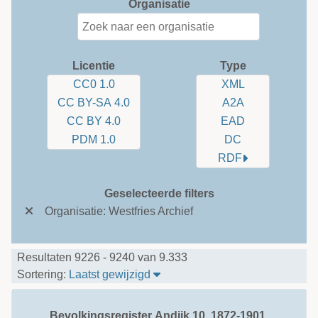
Organisatie
Licentie
Type
CC0 1.0
XML
CC BY-SA 4.0
A2A
CC BY 4.0
EAD
PDM 1.0
DC
RDF
Geselecteerde filters
Organisatie: Westfries Archief
Resultaten 9226 - 9240 van 9.333
Sorteer tabel op: Laatst gewijzi
Sortering:
Laatst gewijzigd
Bevolkingsregister Andijk 10, 1872-1901.