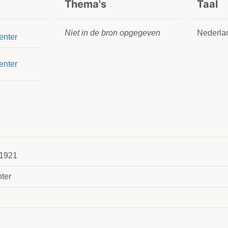
Thema's
Taal
Niet in de bron opgegeven
Nederla
enter
enter
1921
ter