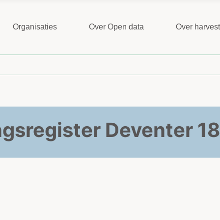
Organisaties
Over Open data
Over harves
ngsregister Deventer 1