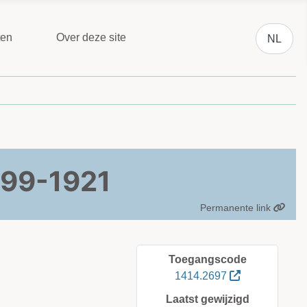
Selecteer 
ten
Over deze site
NL
899-1921
Permanente link
Toegangscode
1414.2697
Laatst gewijzigd