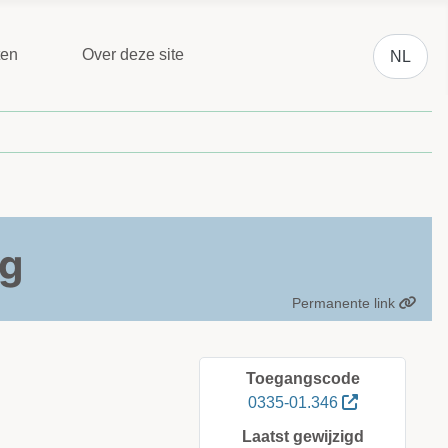
Selecteer 
ten
Over deze site
NL
ag
Permanente link
Toegangscode
0335-01.346
Laatst gewijzigd