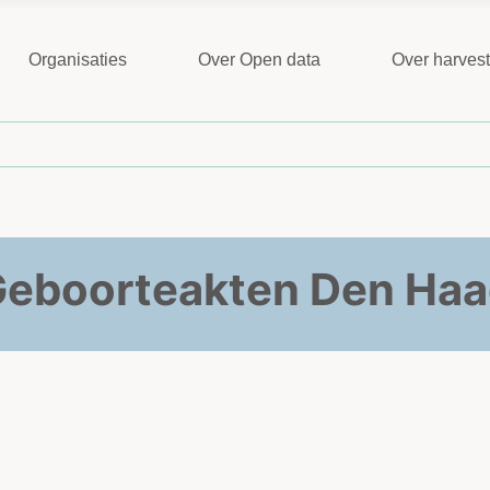
Organisaties
Over Open data
Over harves
eboorteakten Den Ha