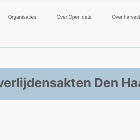
Organisaties
Over Open data
Over harves
verlijdensakten Den Ha