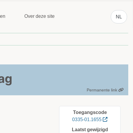
Selecteer 
ten
Over deze site
NL
ag
Permanente link
Toegangscode
0335-01.1655
Laatst gewijzigd