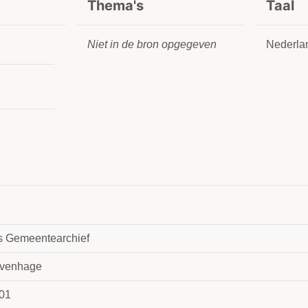
Thema's
Taal
Niet in de bron opgegeven
Nederla
 Gemeentearchief
avenhage
01