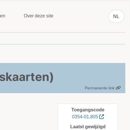
Selecteer 
ten
Over deze site
NL
nskaarten)
Permanente link
Toegangscode
0354-01.805
Laatst gewijzigd