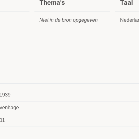
Thema's
Taal
Niet in de bron opgegeven
Nederla
1939
avenhage
01