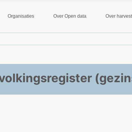
Organisaties
Over Open data
Over harves
olkingsregister (gezi