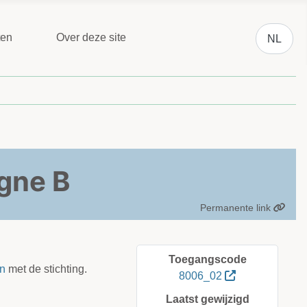
Selecteer 
ten
Over deze site
NL
gne B
Permanente link
Toegangscode
n
met de stichting.
8006_02
Laatst gewijzigd