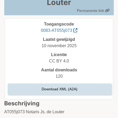
Louter
Permanente link
Toegangscode
0083-AT055j073
Laatst gewijzigd
10 november 2025
Licentie
CC BY 4.0
Aantal downloads
120
Download XML (A2A)
Beschrijving
AT055j073 Notaris Js. de Louter