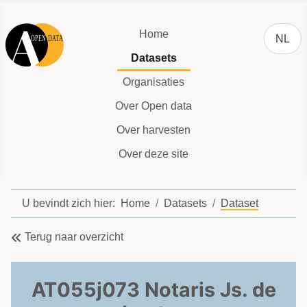
Selecteer
Home
NL
Datasets
Organisaties
Over Open data
Over harvesten
Over deze site
U bevindt zich hier:
Home
Datasets
Dataset
Terug naar overzicht
AT055j073 Notaris Js. de