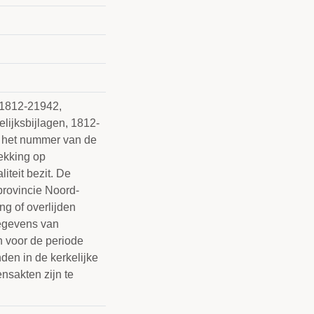
 21812-21942,
lijksbijlagen, 1812-
s het nummer van de
ekking op
iteit bezit. De
provincie Noord-
ng of overlijden
Gegevens van
 voor de periode
den in de kerkelijke
nsakten zijn te