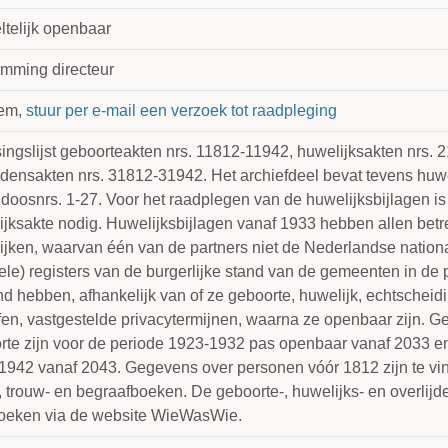
ltelijk openbaar
emming directeur
lem,
stuur per e-mail een verzoek tot raadpleging
singslijst geboorteakten nrs. 11812-11942, huwelijksakten nrs.
ijdensakten nrs. 31812-31942. Het archiefdeel bevat tevens huwe
 doosnrs. 1-27. Voor het raadplegen van de huwelijksbijlagen i
ijksakte nodig. Huwelijksbijlagen vanaf 1933 hebben allen betr
jken, waarvan één van de partners niet de Nederlandse national
ele) registers van de burgerlijke stand van de gemeenten in de 
d hebben, afhankelijk van of ze geboorte, huwelijk, echtscheidi
ffen, vastgestelde privacytermijnen, waarna ze openbaar zijn. 
rte zijn voor de periode 1923-1932 pas openbaar vanaf 2033 en
1942 vanaf 2043. Gegevens over personen vóór 1812 zijn te vin
 trouw- en begraafboeken. De geboorte-, huwelijks- en overlijde
oeken via de website WieWasWie.