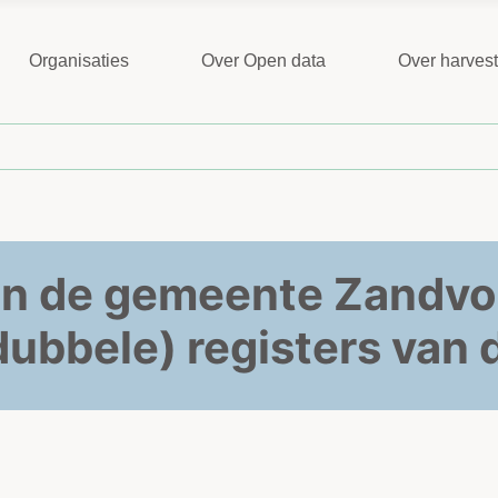
Organisaties
Over Open data
Over harves
van de gemeente Zandvoo
dubbele) registers van 