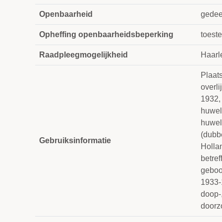
Openbaarheid
gedee
Opheffing openbaarheidsbeperking
toest
Raadpleegmogelijkheid
Haar
Plaat
overl
1932,
huwel
huweli
(dubb
Gebruiksinformatie
Hollan
betre
geboo
1933-
doop-,
doorz