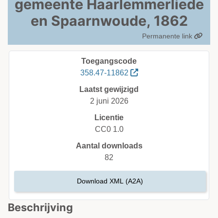
gemeente Haarlemmerliede
en Spaarnwoude, 1862
Permanente link
Toegangscode
358.47-11862
Laatst gewijzigd
2 juni 2026
Licentie
CC0 1.0
Aantal downloads
82
Download XML (A2A)
Beschrijving