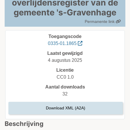
overlijdensregister van de
gemeente 's-Gravenhage
Permanente link
Toegangscode
0335-01.1865
Laatst gewijzigd
4 augustus 2025
Licentie
CC0 1.0
Aantal downloads
32
Download XML (A2A)
Beschrijving