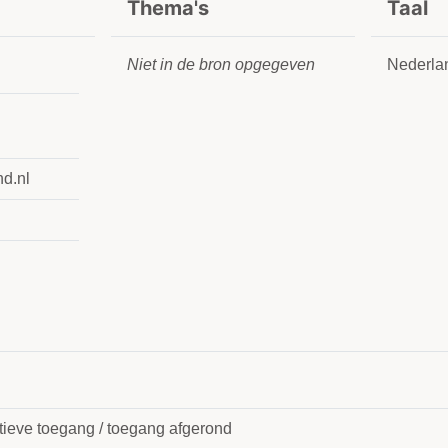
Thema's
Taal
Niet in de bron opgegeven
Nederla
nd.nl
itieve toegang / toegang afgerond