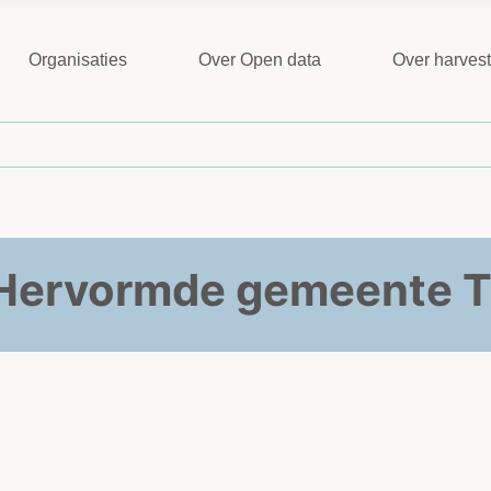
Organisaties
Over Open data
Over harves
 Hervormde gemeente Ti