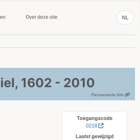
Selecteer 
ten
Over deze site
NL
el, 1602 - 2010
Permanente link
Toegangscode
0218
Laatst gewijzigd