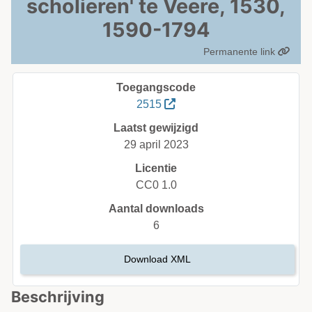
scholieren' te Veere, 1530,
1590-1794
Permanente link
Toegangscode
2515
Laatst gewijzigd
29 april 2023
Licentie
CC0 1.0
Aantal downloads
6
Download XML
Beschrijving