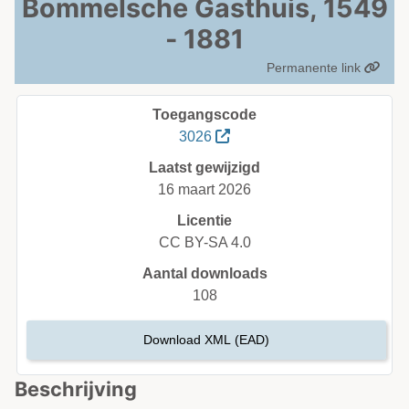
Bommelsche Gasthuis, 1549
- 1881
Permanente link
Toegangscode
3026
Laatst gewijzigd
16 maart 2026
Licentie
CC BY-SA 4.0
Aantal downloads
108
Download XML (EAD)
Beschrijving