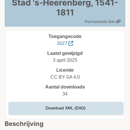
Stad 's-Heerenberg, 1541-
1811
Permanente link
Toegangscode
3027
Laatst gewijzigd
3 april 2025
Licentie
CC BY-SA 4.0
Aantal downloads
34
Download XML (EAD)
Beschrijving