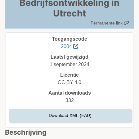
Bedrijfsontwikkeling in
Utrecht
Permanente link
Toegangscode
2004
Laatst gewijzigd
1 september 2024
Licentie
CC BY 4.0
Aantal downloads
332
Download XML (EAD)
Beschrijving