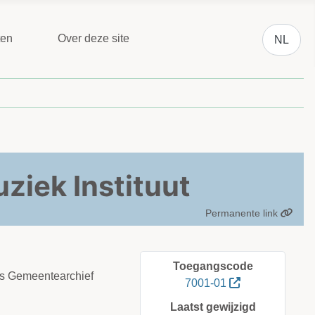
Selecteer 
ten
Over deze site
NL
ziek Instituut
Permanente link
Toegangscode
ags Gemeentearchief
7001-01
Laatst gewijzigd