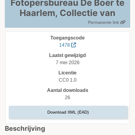
Fotopersbureau De Boer te
Haarlem, Collectie van
Permanente link
Toegangscode
1478
Laatst gewijzigd
7 mei 2026
Licentie
CC0 1.0
Aantal downloads
26
Download XML (EAD)
Beschrijving