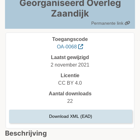
Georganiseerd Overleg
Zaandijk
Permanente link
Toegangscode
OA-0068
Laatst gewijzigd
2 november 2021
Licentie
CC BY 4.0
Aantal downloads
22
Download XML (EAD)
Beschrijving