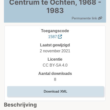
Centrum te Ochten, 1968 -
1983
Permanente link
Toegangscode
1587
Laatst gewijzigd
2 november 2021
Licentie
CC BY-SA 4.0
Aantal downloads
8
Download XML
Beschrijving