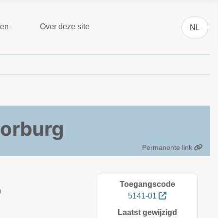
Selecteer 
ten
Over deze site
NL
orburg
Permanente link
Toegangscode
)
5141-01
Laatst gewijzigd