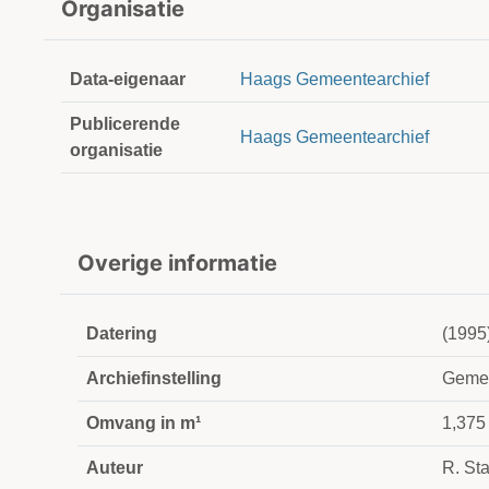
Organisatie
Data-eigenaar
Haags Gemeentearchief
Publicerende
Haags Gemeentearchief
organisatie
Overige informatie
Datering
(1995
Archiefinstelling
Gemee
Omvang in m¹
1,375
Auteur
R. Sta