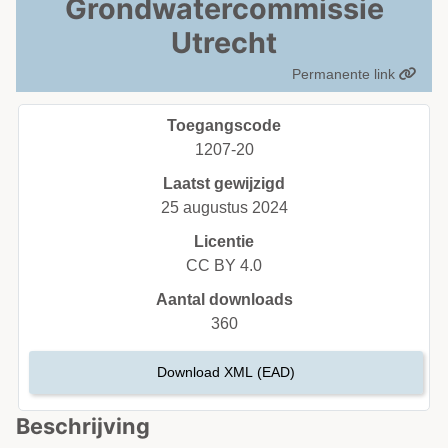
Grondwatercommissie
Utrecht
Permanente link
Toegangscode
1207-20
Laatst gewijzigd
25 augustus 2024
Licentie
CC BY 4.0
Aantal downloads
360
Download XML (EAD)
Beschrijving