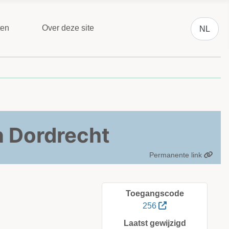
Selecteer 
ten
Over deze site
NL
n Dordrecht
Permanente link
Toegangscode
256
Laatst gewijzigd