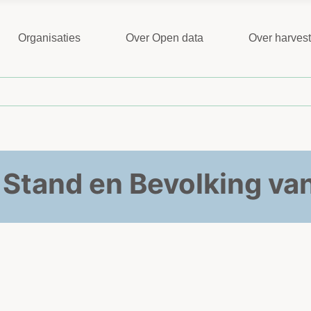
Organisaties
Over Open data
Over harves
e Stand en Bevolking va