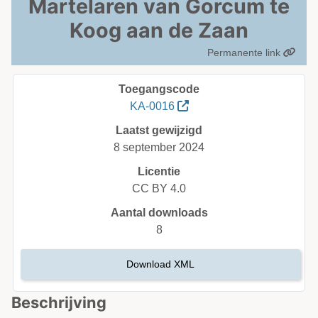
Martelaren van Gorcum te
Koog aan de Zaan
Permanente link
Toegangscode
KA-0016
Laatst gewijzigd
8 september 2024
Licentie
CC BY 4.0
Aantal downloads
8
Download XML
Beschrijving