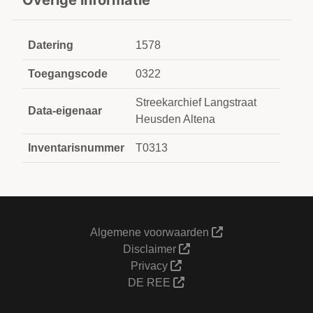
Overige informatie
Datering
1578
Toegangscode
0322
Streekarchief Langstraat
Data-eigenaar
Heusden Altena
Inventarisnummer
T0313
Algemene voorwaarden
Disclaimer
Privacy
DE REE