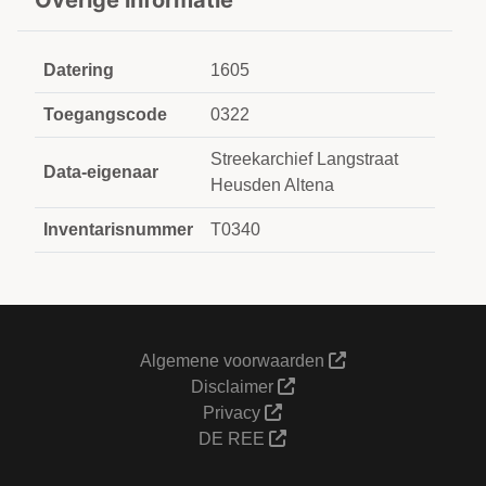
Overige informatie
Datering
1605
Toegangscode
0322
Streekarchief Langstraat
Data-eigenaar
Heusden Altena
Inventarisnummer
T0340
Algemene voorwaarden
Disclaimer
Privacy
DE REE